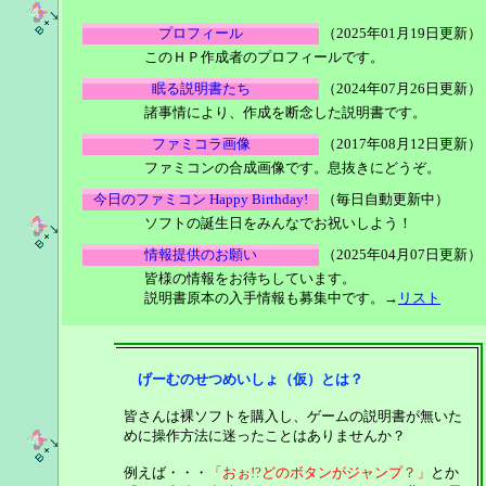
プロフィール
（2025年01月19日更新）
このＨＰ作成者のプロフィールです。
眠る説明書たち
（2024年07月26日更新）
諸事情により、作成を断念した説明書です。
ファミコラ画像
（2017年08月12日更新）
ファミコンの合成画像です。息抜きにどうぞ。
今日のファミコン Happy Birthday!
（毎日自動更新中）
ソフトの誕生日をみんなでお祝いしよう！
情報提供のお願い
（2025年04月07日更新）
皆様の情報をお待ちしています。
説明書原本の入手情報も募集中です。→
リスト
げーむのせつめいしょ（仮）とは？
皆さんは裸ソフトを購入し、ゲームの説明書が無いた
めに操作方法に迷ったことはありませんか？
例えば・・・
「おぉ!?どのボタンがジャンプ？」
とか