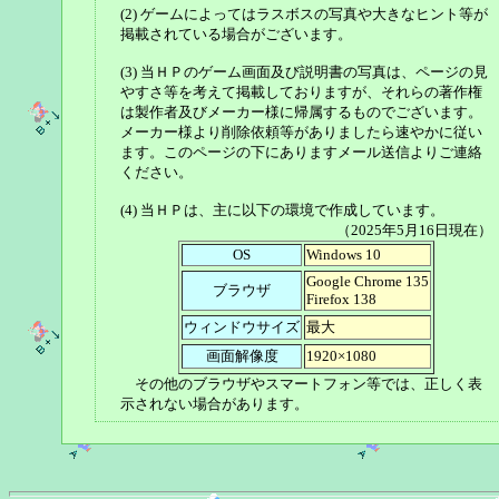
(2) ゲームによってはラスボスの写真や大きなヒント等が
掲載されている場合がございます。
(3) 当ＨＰのゲーム画面及び説明書の写真は、ページの見
やすさ等を考えて掲載しておりますが、それらの著作権
は製作者及びメーカー様に帰属するものでございます。
メーカー様より削除依頼等がありましたら速やかに従い
ます。このページの下にありますメール送信よりご連絡
ください。
(4) 当ＨＰは、主に以下の環境で作成しています。
（2025年5月16日現在）
OS
Windows 10
Google Chrome 135
ブラウザ
Firefox 138
ウィンドウサイズ
最大
画面解像度
1920×1080
その他のブラウザやスマートフォン等では、正しく表
示されない場合があります。